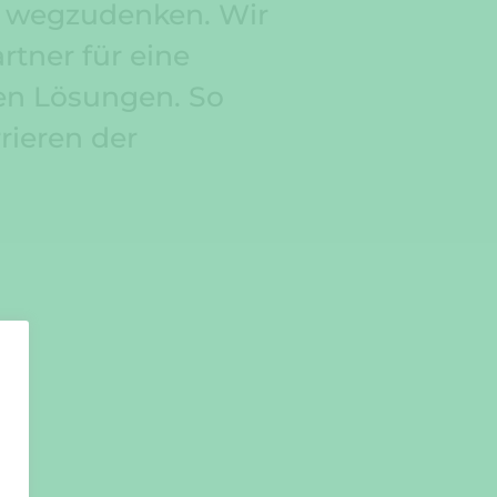
r wegzudenken. Wir
rtner für eine
rten Lösungen. So
rieren der