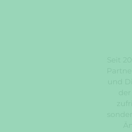
Seit 20
Partne
und Di
der
zufr
sonder
Äm