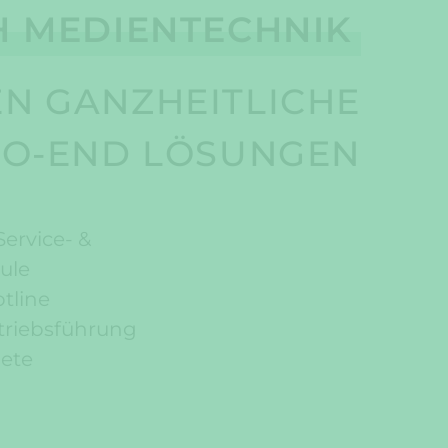
H MEDIENTECHNIK
EN GANZHEITLICHE
TO-END LÖSUNGEN
ervice- &
ule
otline
triebsführung
ete