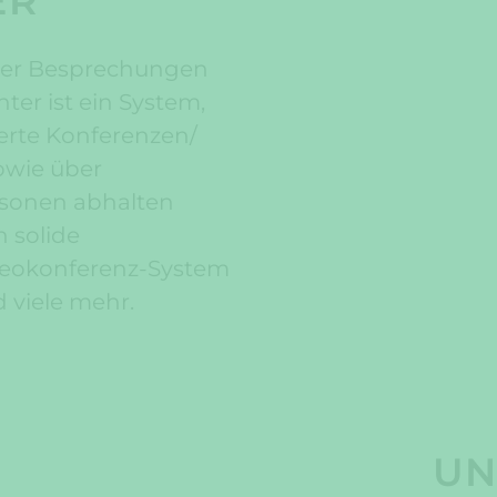
ER
oder Besprechungen
er ist ein System,
erte Konferenzen/
wie über
rsonen abhalten
h solide
deokonferenz-System
 viele mehr.
UN