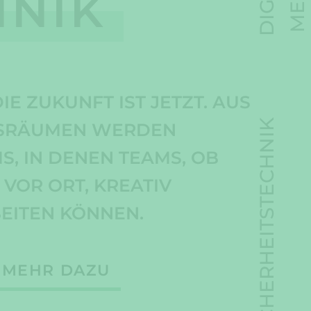
HNIK
NAGE
HNIK
E ZUKUNFT IST JETZT. AUS
T UNS IHRE
HNEIDERTEN LÖSUNGEN
SICHERHEITSTECHNIK
S­RÄUMEN WERDEN
N ZUKUNFTSSICHER –
 WAS IHNEN WICHTIG IST.
, IN DENEN TEAMS, OB
SSTATTUNG,
 VOR ORT, KREATIV
ME, CONTENTERSTELLUNG
MEHR DAZU
EITEN KÖNNEN.
FÜHRUNG IM RUNDUM-
MTPAKET
MEHR DAZU
MEHR DAZU