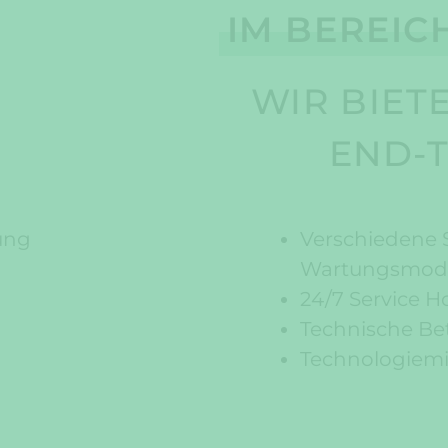
IM BEREIC
WIR BIET
END-
ung
Verschiedene S
Wartungsmod
24/7 Service H
Technische Be
Technologiemi