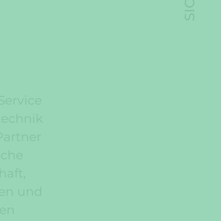
 Service
technik
Partner
iche
haft,
ien und
len