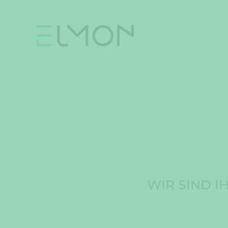
Skip
to
content
WIR SIND I