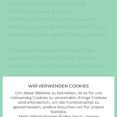
7,20×4,05m SMD LED Wall mit
1,875mm Pixelabstand im
Seitenverhältnis 16:9, einer nativen
Auflösung vom 3840×2160 (UHD) und
einer Helligkeit von 800 nits installiert.
Über zwei elektrische Kettenzüge
kann die LED Wall je nach Bedarf
stufenlos in der Höhe verstellt werden.
Das Video zeigt im Zeitraffer die 4
WIR VERWENDEN COOKIES
Tage vom Aufbau bis zur Übergabe.
Um diese Website zu betreiben, ist es für uns
notwendig Cookies zu verwenden. Einige Cookies
sind erforderlich, um die Funktionalität zu
gewährleisten, andere brauchen wir für unsere
Statistik.
Mehr Informationen finden Sie in unserer